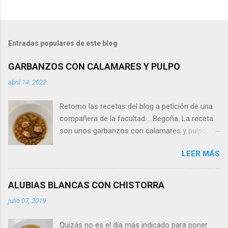
Entradas populares de este blog
GARBANZOS CON CALAMARES Y PULPO
abril 14, 2022
Retomo las recetas del blog a petición de una
compañera de la facultad.....Begoña. La receta
son unos garbanzos con calamares y pulpo. Es
muy fácil de hacer y ahora en estos tiempos de
LEER MÁS
Pascua van que ni pintados. Ingredientes para
4: - caldo de pescado (propio o de tetrabrik),
aproximadamente 3/4 litro - una pata de pulpo
ALUBIAS BLANCAS CON CHISTORRA
cocido - una bolsa de calamares congelados
julio 07, 2019
de los del super (habrá que descongelarlos
previamente) - un bote grande de garbanzos
Quizás no es el día más indicado para poner