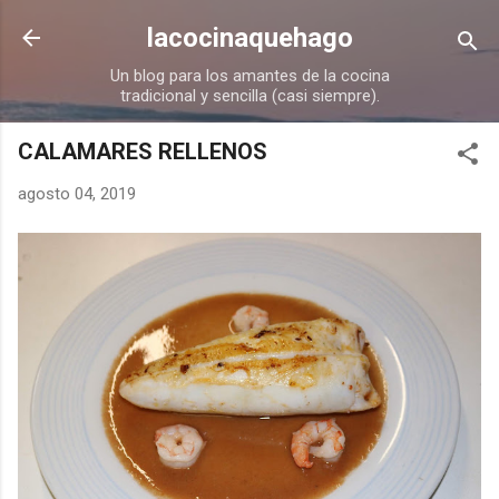
Ir al contenido principal
lacocinaquehago
Un blog para los amantes de la cocina
tradicional y sencilla (casi siempre).
CALAMARES RELLENOS
agosto 04, 2019