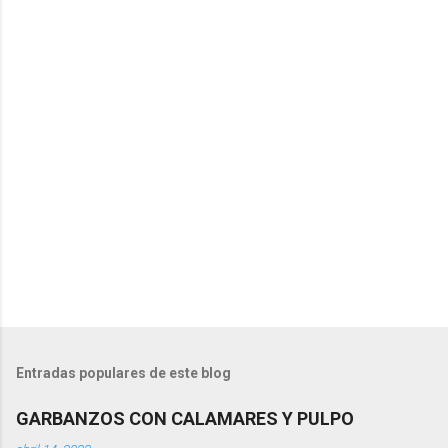
u
n
c
o
m
e
n
t
a
r
i
o
Entradas populares de este blog
GARBANZOS CON CALAMARES Y PULPO