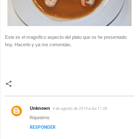
Este es el magnífico aspecto del plato que os he presentado
hoy. Hacerlo y ya me comentáis.
Unknown
4 de agosto de 2019 a las 11:28
C
Riquisimo
o
RESPONDER
m
e